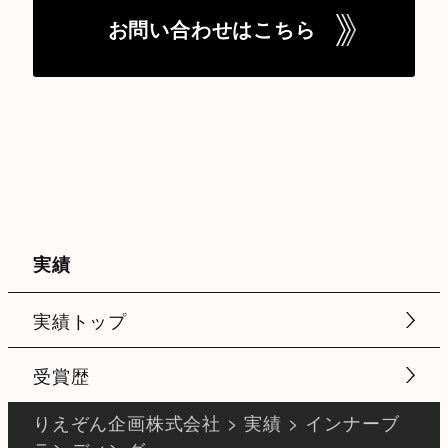
商品・サービスブランディング
お問い合わせはこちら
採用ブランディング
絞り込み解除
キーワード検索
実績
#採用サイト
#施工
#設計
実績トップ
#空間デザイン
#採用サイト制作
#経団連推薦社内報
#社内イベント
受賞歴
#理念浸透開発
#採用webサイト
りえぞん企画株式会社
>
実績
>
インナーブ