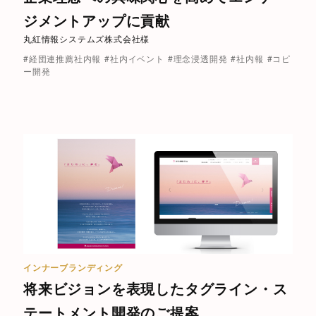
ジメントアップに貢献
丸紅情報システムズ株式会社様
#経団連推薦社内報
#社内イベント
#理念浸透開発
#社内報
#コピ
ー開発
インナーブランディング
将来ビジョンを表現したタグライン・ス
テートメント開発のご提案