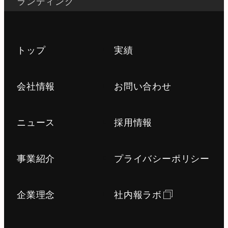
ランディング
#サステナビリティ施策
#社員食堂
#スペースデザイン
#web広告
トップ
実績
#周年施策
#コピー制作
#タグライン制作
#PR
会社情報
お問い合わせ
#キービジュアル制作
#企業広告
#会社案内
#社内報
#映像制作
ニュース
採用情報
#コピー開発
事業紹介
プライバシーポリシー
#コーポレートサイト制作
#理念浸透
企業理念
社内報ラボ