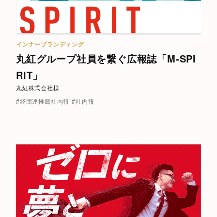
インナーブランディング
丸紅グループ社員を繋ぐ広報誌「M-SPI
RIT」
丸紅株式会社様
#経団連推薦社内報
#社内報