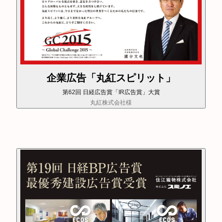
企業広告「丸紅スピリット」
第62回 日経広告賞「IR広告賞」大賞
丸紅株式会社様