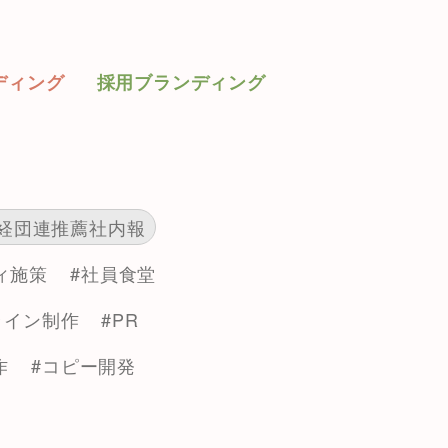
ディング
採用ブランディング
#経団連推薦社内報
ィ施策
#社員食堂
ライン制作
#PR
作
#コピー開発