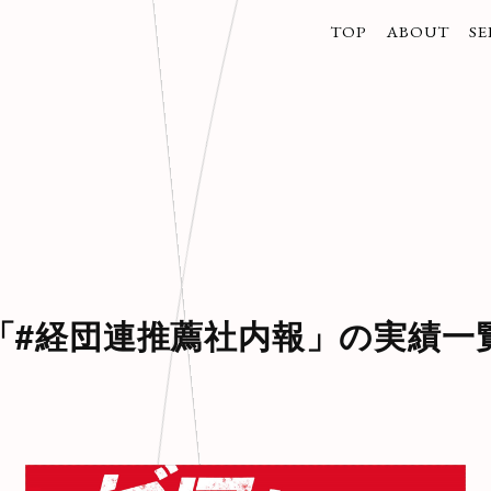
TOP
ABOUT
SE
トップ
企業情報
事
/代表取締役
/
/グループ会
/
/
/
「#経団連推薦社内報」の実績一