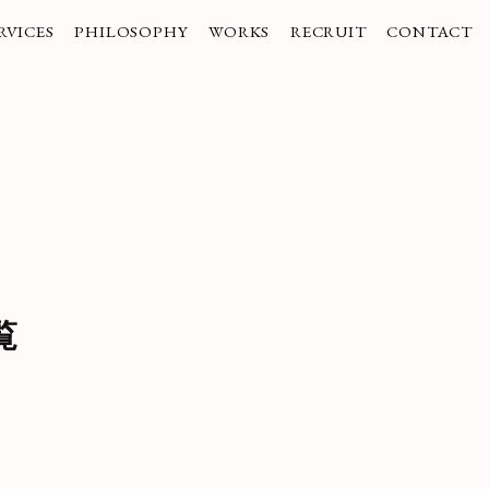
RVICES
PHILOSOPHY
WORKS
RECRUIT
CONTACT
業紹介
企業理念
実績
採用情報
お問い合わせ
ご挨拶
コーポレートブランディング
/受賞歴
/Liaisonのヒト
社
インナーブランディング
/Liaisonのコト
商品・サービスブランディング
/Liaisonのハテナ
採用ブランディング
/募集要項
覧