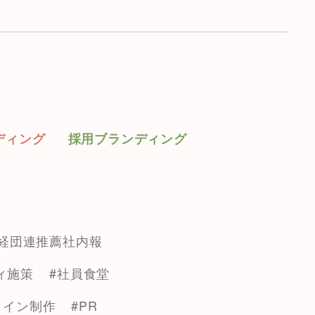
ディング
採用ブランディング
#経団連推薦社内報
ィ施策
#社員食堂
ライン制作
#PR