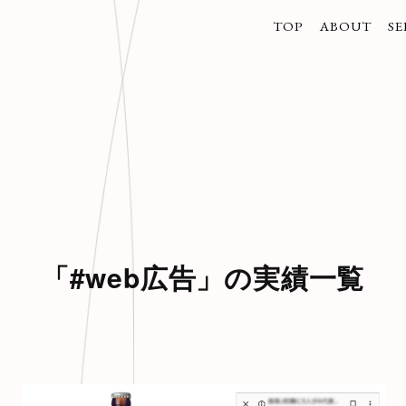
TOP
ABOUT
SE
トップ
企業情報
事
/代表取締役
/
/グループ会
/
/
/
「#web広告」の実績一覧