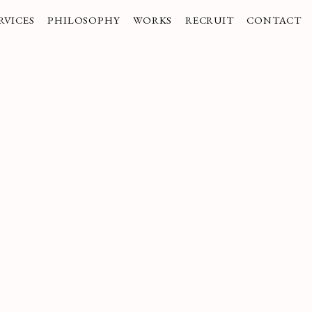
RVICES
PHILOSOPHY
WORKS
RECRUIT
CONTACT
業紹介
企業理念
実績
採用情報
お問い合わせ
ご挨拶
コーポレートブランディング
/受賞歴
/Liaisonのヒト
社
インナーブランディング
/Liaisonのコト
商品・サービスブランディング
/Liaisonのハテナ
採用ブランディング
/募集要項