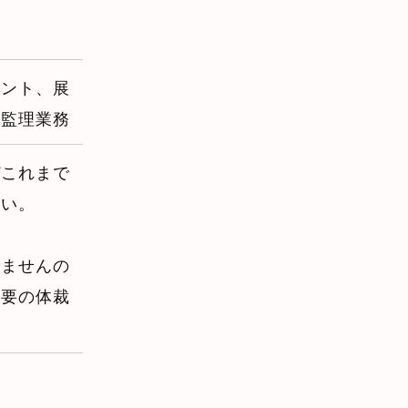
ベント、展
、監理業務
どこれまで
さい。
しませんの
不要の体裁