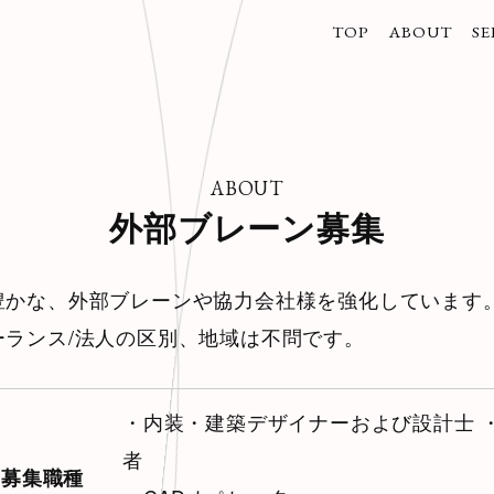
TOP
ABOUT
SE
トップ
企業情報
事
/代表取締役
/
/グループ会
/
/
/
ABOUT
外部ブレーン募集
豊かな、外部ブレーンや協力会社様を強化しています
ーランス/法人の区別、地域は不問です。
・内装・建築デザイナーおよび設計士 
者
募集職種